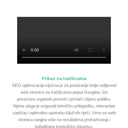
Prikaz na tražilicama
SEO optimizacija ključna je za postizanje bolje vidljivosti
web stranice na tražilicama poput Googlea, što
povećava organski promet i privlači ciljanu publiku.
Njena uloga je osigurati tehničku prilagodbu, relevantan
sadržaj i optimalnu upotrebu ključnih riječi, čime se web
stranica rangira više na rezultatima pretraživanja i
poboljšava korisničko iskustvo.