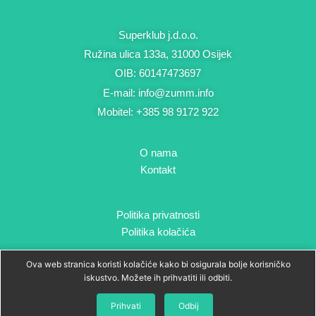
Superklub j.d.o.o.
Ružina ulica 133a, 31000 Osijek
OIB: 60147473697
E-mail: info@zumm.info
Mobitel: +385 98 9172 922
O nama
Kontakt
Politika privatnosti
Politika kolačića
F
I
Ova web stranica koristi kolačiće kako bi osigurala bolje korisničko
a
n
iskustvo. Možete ih prihvatiti ili odbiti.
c
s
e
t
info@zumm.info
b
a
Prihvati
Odbij
o
g