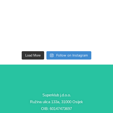
Follow on Instagram
Load More
Superklub j.d.o.o.
Ružina ulica 133a, 31000 Osijek
OIB: 60147473697