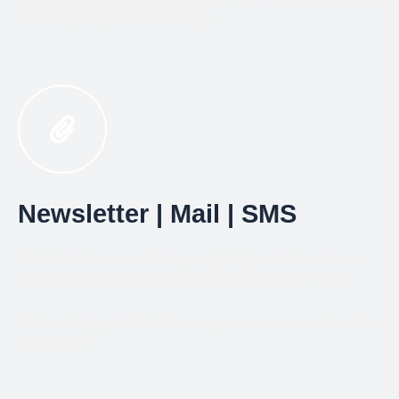
prate nego drugi oblik marketinga.
Newsletter | Mail | SMS
Redovito informiramo Vaše postojeće klijente i informiramo
potencijalne nove klijente o mogućnostima koje im nudite.
Redovnim i preglednim informiranjem stvara se veza između
Vas i tržišta.