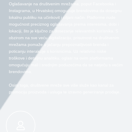
Oglašavanje na društvenim mrežama, poput Facebooka i
Instagrama, u Hrvatskoj omogućuje brendovima da dosegnu
lokalnu publiku na učinkovit i ciljani način. Platforme nude
mogućnost preciznog oglašavanja prema interesima, dobi i
lokaciji, što je ključno za dosezanje relevantnih korisnika. S
obzirom na sve veću digitalizaciju, prisutnost na društvenim
mrežama pomaže u jačanju prepoznatljivosti brenda i
poticanju interakcije s korisnicima. Uz relativno niske
troškove i detaljnu analitiku, oglasi na ovim platformama
omogućuju mali i srednjim poduzećima da se natječu s većim
brendovima.
Osim toga, društvene mreže sve više služe kao kanal za
promociju proizvoda i usluga te izravno generiranje prodaje.