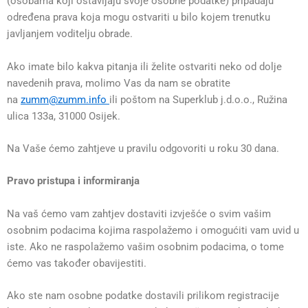
(osobama koji ostavljaju svoje osobne podatke) pripadaju
određena prava koja mogu ostvariti u bilo kojem trenutku
javljanjem voditelju obrade.
Ako imate bilo kakva pitanja ili želite ostvariti neko od dolje
navedenih prava, molimo Vas da nam se obratite
na
zumm@zumm.info
ili poštom na Superklub j.d.o.o., Ružina
ulica 133a, 31000 Osijek.
Na Vaše ćemo zahtjeve u pravilu odgovoriti u roku 30 dana.
Pravo pristupa i informiranja
Na vaš ćemo vam zahtjev dostaviti izvješće o svim vašim
osobnim podacima kojima raspolažemo i omogućiti vam uvid u
iste. Ako ne raspolažemo vašim osobnim podacima, o tome
ćemo vas također obavijestiti.
Ako ste nam osobne podatke dostavili prilikom registracije