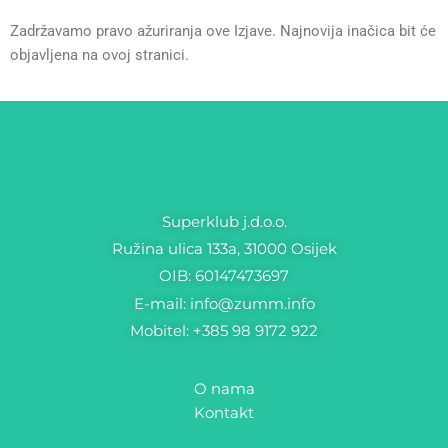
Zadržavamo pravo ažuriranja ove Izjave. Najnovija inačica bit će
objavljena na ovoj stranici.
Superklub j.d.o.o.
Ružina ulica 133a, 31000 Osijek
OIB: 60147473697
E-mail: info@zumm.info
Mobitel: +385 98 9172 922
O nama
Kontakt