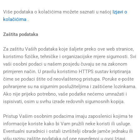
Više podataka o kolačićima možete saznati u našoj
Izjavi o
kolačićima
.
Zaštita podataka
Za zaštitu Vaših podataka koje šaljete preko ove web stranice,
koristimo fizičke, tehničke i organizacijske mjere sigurnosti. Svi
vaši osobni podaci u našem posjedu čuvaju se na zakonom
primjeren način. U pravilu koristimo HTTPS sustav kriptiranja
čime se podaci štite od neovlaštenog pristupa. Poruke e-pošte
pohranjene su na sigurnim poslužiteljima i zaštićene lozinkama.
Ako nije prijeko potrebno, vaše podatke nećemo umnažati i
ispisivati, osim u svrhu izrade redovnih sigurnosnih kopija.
Pristup Vašim osobnim podacima imaju zaposlenici kojima te
informacije koriste kako bi Vam pružili neke koristi ili usluge.
Eventualni suradnici i ostali izvršitelji obrade jamče jednaku ili
višu razinu zaštite podataka od one navedenoj u ovoj Izjavi.