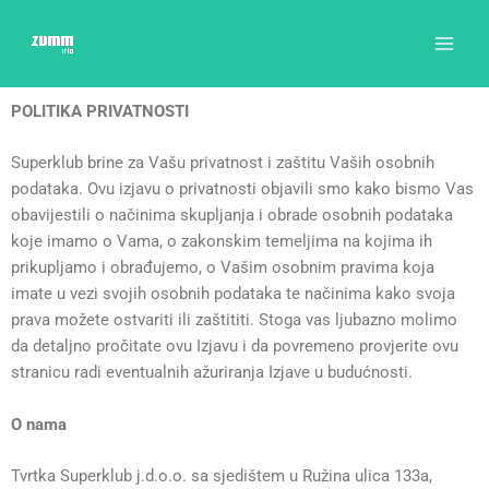
Skip
to
content
POLITIKA PRIVATNOSTI
Superklub brine za Vašu privatnost i zaštitu Vaših osobnih
podataka. Ovu izjavu o privatnosti objavili smo kako bismo Vas
obavijestili o načinima skupljanja i obrade osobnih podataka
koje imamo o Vama, o zakonskim temeljima na kojima ih
prikupljamo i obrađujemo, o Vašim osobnim pravima koja
imate u vezi svojih osobnih podataka te načinima kako svoja
prava možete ostvariti ili zaštititi. Stoga vas ljubazno molimo
da detaljno pročitate ovu Izjavu i da povremeno provjerite ovu
stranicu radi eventualnih ažuriranja Izjave u budućnosti.
O nama
Tvrtka Superklub j.d.o.o. sa sjedištem u Ružina ulica 133a,