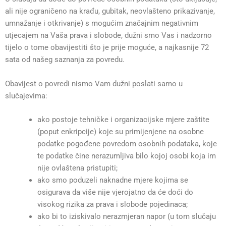
ali nije ograničeno na krađu, gubitak, neovlašteno prikazivanje,
umnažanje i otkrivanje) s mogućim značajnim negativnim
utjecajem na Vaša prava i slobode, dužni smo Vas i nadzorno
tijelo o tome obavijestiti što je prije moguće, a najkasnije 72
sata od našeg saznanja za povredu.
Obavijest o povredi nismo Vam dužni poslati samo u
slučajevima:
ako postoje tehničke i organizacijske mjere zaštite
(poput enkripcije) koje su primijenjene na osobne
podatke pogođene povredom osobnih podataka, koje
te podatke čine nerazumljiva bilo kojoj osobi koja im
nije ovlaštena pristupiti;
ako smo poduzeli naknadne mjere kojima se
osigurava da više nije vjerojatno da će doći do
visokog rizika za prava i slobode pojedinaca;
ako bi to iziskivalo nerazmjeran napor (u tom slučaju