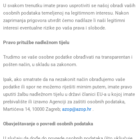
U svakom trenutku imate pravo usprotiviti se našoj obradi vaših
osobnih podataka temeljenoj na legitimnom interesu. Nakon
zaprimanja prigovora utvrdit ćemo nadilaze li naši legitimni
interesi eventualne rizike po vaša prava i slobode.
Pravo pritužbe nadležnom tijelu
Trudimo se vaše osobne podatke obrađivati na transparentan i
pošten način, u skladu sa zakonom.
Ipak, ako smatrate da na nezakonit način obrađujemo vaše
podatke ili spor ne možemo riješiti mirnim putem, imate pravo
uputiti žalbu nadležnom tijelu u državi članici EU-a u kojoj imate
prebivalište ili izravno Agenciji za zaštiti osobnih podataka,
Martićeva 14, 10000 Zagreb;
azop@azop.hr
.
Obavještavanje o povredi osobnih podataka
U slučaju da dođe do povrede osobnih podataka (što uključuje,