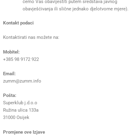
ćemo Vas obavijestiti putem sredstava javnog
obavješćivanja ili slične jednako djelotvorne mjere).
Kontakt podaci
Kontaktirati nas možete na:
Mobitel:
+385 98 9172 922
Email:
zumm@zumm.info
Pošta:
Superklub j.d.o.o
Ružina ulica 133a
31000 Osijek
Promjene ove Izjave