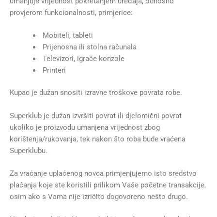
umanjuje vrijednost pokretanjem uređaja, odnosno
provjerom funkcionalnosti, primjerice:
Mobiteli, tableti
Prijenosna ili stolna računala
Televizori, igrače konzole
Printeri
Kupac je dužan snositi izravne troškove povrata robe.
Superklub je dužan izvršiti povrat ili djelomični povrat
ukoliko je proizvodu umanjena vrijednost zbog
korištenja/rukovanja, tek nakon što roba bude vraćena
Superklubu.
Za vraćanje uplaćenog novca primjenjujemo isto sredstvo
plaćanja koje ste koristili prilikom Vaše početne transakcije,
osim ako s Vama nije izričito dogovoreno nešto drugo.