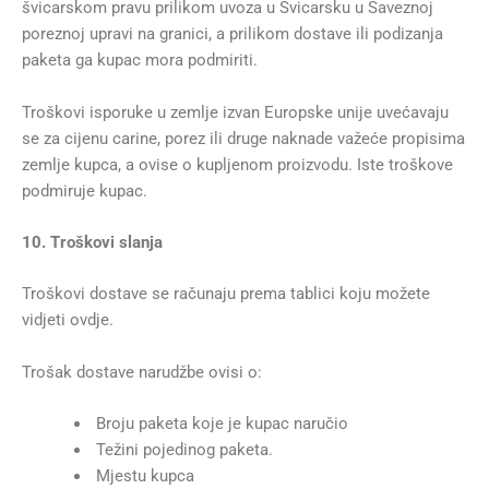
švicarskom pravu prilikom uvoza u Švicarsku u Saveznoj
poreznoj upravi na granici, a prilikom dostave ili podizanja
paketa ga kupac mora podmiriti.
Troškovi isporuke u zemlje izvan Europske unije uvećavaju
se za cijenu carine, porez ili druge naknade važeće propisima
zemlje kupca, a ovise o kupljenom proizvodu. Iste troškove
podmiruje kupac.
10. Troškovi slanja
Troškovi dostave se računaju prema tablici koju možete
vidjeti ovdje.
Trošak dostave narudžbe ovisi o:
Broju paketa koje je kupac naručio
Težini pojedinog paketa.
Mjestu kupca