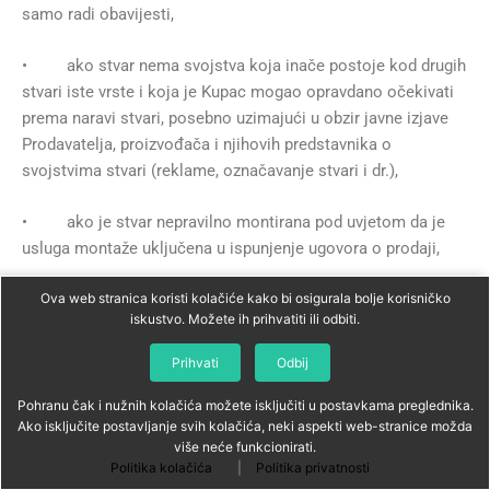
samo radi obavijesti,
• ako stvar nema svojstva koja inače postoje kod drugih
stvari iste vrste i koja je Kupac mogao opravdano očekivati
prema naravi stvari, posebno uzimajući u obzir javne izjave
Prodavatelja, proizvođača i njihovih predstavnika o
svojstvima stvari (reklame, označavanje stvari i dr.),
• ako je stvar nepravilno montirana pod uvjetom da je
usluga montaže uključena u ispunjenje ugovora o prodaji,
Ova web stranica koristi kolačiće kako bi osigurala bolje korisničko
• ako je nepravilna montaža posljedica nedostataka u
iskustvo. Možete ih prihvatiti ili odbiti.
uputama za montažu.
Prihvati
Odbij
Ako je Kupac na temelju izjava proizvođača ili njegova
predstavnika očekivao postojanje određenih svojstava stvari,
Pohranu čak i nužnih kolačića možete isključiti u postavkama preglednika.
Ako isključite postavljanje svih kolačića, neki aspekti web-stranice možda
nedostatak se ne uzima u obzir ako Prodavatelj nije znao niti
više neće funkcionirati.
morao znati za te izjave, ili su te izjave bile opovrgnute do
Politika kolačića
|
Politika privatnosti
trenutka sklapanja ugovora ili one nisu utjecale na odluku