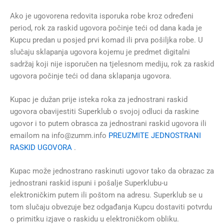
Ako je ugovorena redovita isporuka robe kroz određeni
period, rok za raskid ugovora počinje teći od dana kada je
Kupcu predan u posjed prvi komad ili prva pošiljka robe. U
slučaju sklapanja ugovora kojemu je predmet digitalni
sadržaj koji nije isporučen na tjelesnom mediju, rok za raskid
ugovora počinje teći od dana sklapanja ugovora.
Kupac je dužan prije isteka roka za jednostrani raskid
ugovora obavijestiti Superklub o svojoj odluci da raskine
ugovor i to putem obrasca za jednostrani raskid ugovora ili
emailom na info@zumm.info
PREUZMITE JEDNOSTRANI
RASKID UGOVORA
.
Kupac može jednostrano raskinuti ugovor tako da obrazac za
jednostrani raskid ispuni i pošalje Superklubu-u
elektroničkim putem ili poštom na adresu. Superklub se u
tom slučaju obvezuje bez odgađanja Kupcu dostaviti potvrdu
o primitku izjave o raskidu u elektroničkom obliku.