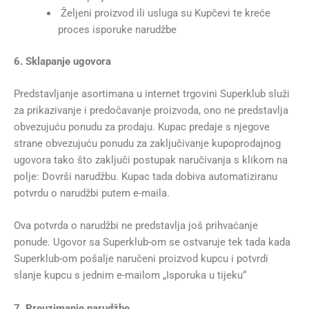
Željeni proizvod ili usluga su Kupčevi te kreće
proces isporuke narudžbe
6. Sklapanje ugovora
Predstavljanje asortimana u internet trgovini Superklub služi
za prikazivanje i predočavanje proizvoda, ono ne predstavlja
obvezujuću ponudu za prodaju. Kupac predaje s njegove
strane obvezujuću ponudu za zaključivanje kupoprodajnog
ugovora tako što zaključi postupak naručivanja s klikom na
polje: Dovrši narudžbu. Kupac tada dobiva automatiziranu
potvrdu o narudžbi putem e-maila.
Ova potvrda o narudžbi ne predstavlja još prihvaćanje
ponude. Ugovor sa Superklub-om se ostvaruje tek tada kada
Superklub-om pošalje naručeni proizvod kupcu i potvrdi
slanje kupcu s jednim e-mailom „Isporuka u tijeku“
7. Preuzimanje narudžbe