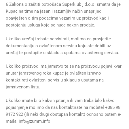
6 Zakona o zaštiti potrošača Superklub j.d.o.o. smatra da je
Kupac na time na jasan i razumljiv način unaprijed
obavješten o tim podacima vezanim uz proizvod kao i
postojanju usluga koje se nude nakon prodaje.
Ukoliko uređaj trebate servisirati, molimo da provjerite
dokumentaciju o ovlaštenom servisu koju ste dobili uz
uređaj te postupite u skladu s uputama ovlaštenog servisa.
Ukoliko proizvod ima jamstvo te se na proizvodu pojavi kvar
unutar jamstvenog roka kupac je ovlašten izravno
kontaktirati ovlašteni servis u skladu s uputama na
jamstvenom listu.
Ukoliko imate bilo kakvih pitanja ili vam treba bilo kakvo
pojašnjenje molimo da nas kontaktirate na mobitel +385 98
9172 922 (ili neki drugi dostupan kontakt) odnosno putem e-
maila: info@zumm.info