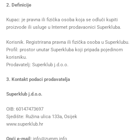
2. Definicije
Kupac: je pravna ili fizička osoba koja se odluči kupiti
proizvode ili usluge u Internet prodavaonici Superkluba.
Korisnik. Registrirana pravna ili fizička osoba u Superklubu.
Profil: prostor unutar Superkluba koji pripada pojedinom
korisniku.
Prodavatelj: Superklub j.d.o.o.
3. Kontakt podaci prodavatelja
Superklub j.d.o.o.
OIB: 60147473697
Sjedište: Ružina ulica 133a, Osijek
www.superklub.hr
Opći e-mail:
info@zumm.info