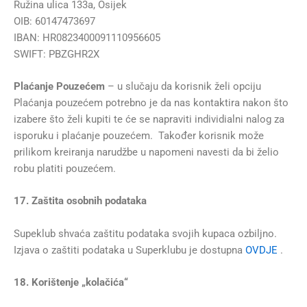
Ružina ulica 133a, Osijek
OIB: 60147473697
IBAN: HR0823400091110956605
SWIFT: PBZGHR2X
Plaćanje Pouzećem
– u slučaju da korisnik želi opciju
Plaćanja pouzećem potrebno je da nas kontaktira nakon što
izabere što želi kupiti te će se napraviti individialni nalog za
isporuku i plaćanje pouzećem. Također korisnik može
prilikom kreiranja narudžbe u napomeni navesti da bi želio
robu platiti pouzećem.
17. Zaštita osobnih podataka
Supeklub shvaća zaštitu podataka svojih kupaca ozbiljno.
Izjava o zaštiti podataka u Superklubu je dostupna
OVDJE
.
18. Korištenje „kolačića“