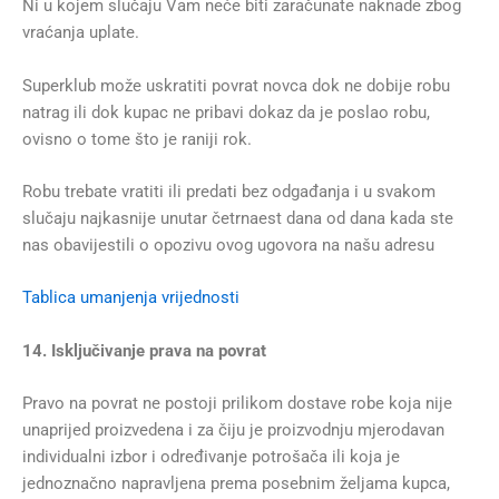
Ni u kojem slučaju Vam neće biti zaračunate naknade zbog
vraćanja uplate.
Superklub može uskratiti povrat novca dok ne dobije robu
natrag ili dok kupac ne pribavi dokaz da je poslao robu,
ovisno o tome što je raniji rok.
Robu trebate vratiti ili predati bez odgađanja i u svakom
slučaju najkasnije unutar četrnaest dana od dana kada ste
nas obavijestili o opozivu ovog ugovora na našu adresu
Tablica umanjenja vrijednosti
14. Isključivanje prava na povrat
Pravo na povrat ne postoji prilikom dostave robe koja nije
unaprijed proizvedena i za čiju je proizvodnju mjerodavan
individualni izbor i određivanje potrošača ili koja je
jednoznačno napravljena prema posebnim željama kupca,