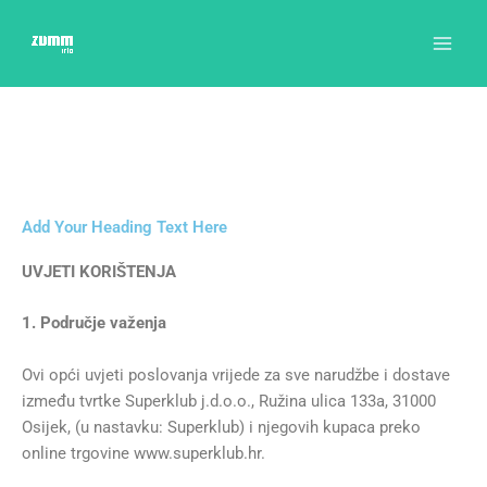
Skip
to
content
Add Your Heading Text Here
UVJETI KORIŠTENJA
1. Područje važenja
Ovi opći uvjeti poslovanja vrijede za sve narudžbe i dostave
između tvrtke Superklub j.d.o.o., Ružina ulica 133a, 31000
Osijek, (u nastavku: Superklub) i njegovih kupaca preko
online trgovine www.superklub.hr.