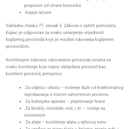
potpisom od strane korisnika
kopija računa
Sukladno članku 77. stavak 5. Zakona o zaštiti potrošača
Kupac je odgovoran za svako umanjenje vrijednosti
kupljenog proizvoda koje je rezultat rukovanja kupljenim
proizvodom.
Korištenjem odnosno rukovanjem proizvoda smatra se
svako korištenje koje trajno obilježava proizvod kao
korišteni proizvod, primjerice:
Za odjeću i obuću – nošenje duže od kratkotrajnog
isprobavanja u čistom zatvorenom prostoru.
Za kuhinjske aparate – pripremanje hrane
Za bicikle, romobile, role, i sl. – vožnja na
otvorenom
Za alate – korištenje alata u njihovoj svrsi
Za uređaje za njegu tijela – brijanje, pranje zubi, i