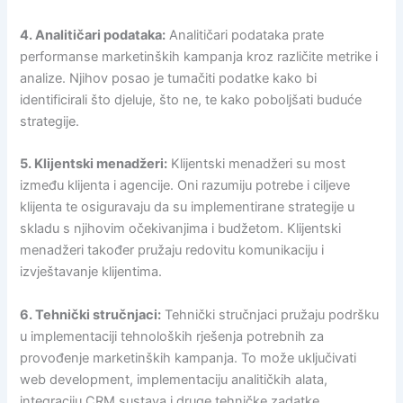
4. Analitičari podataka:
Analitičari podataka prate
performanse marketinških kampanja kroz različite metrike i
analize. Njihov posao je tumačiti podatke kako bi
identificirali što djeluje, što ne, te kako poboljšati buduće
strategije.
5. Klijentski menadžeri:
Klijentski menadžeri su most
između klijenta i agencije. Oni razumiju potrebe i ciljeve
klijenta te osiguravaju da su implementirane strategije u
skladu s njihovim očekivanjima i budžetom. Klijentski
menadžeri također pružaju redovitu komunikaciju i
izvještavanje klijentima.
6. Tehnički stručnjaci:
Tehnički stručnjaci pružaju podršku
u implementaciji tehnoloških rješenja potrebnih za
provođenje marketinških kampanja. To može uključivati
web development, implementaciju analitičkih alata,
integraciju CRM sustava i druge tehničke zadatke.