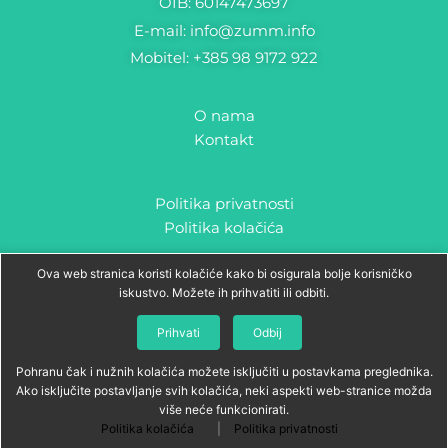
OIB: 60147473697
E-mail: info@zumm.info
Mobitel: +385 98 9172 922
O nama
Kontakt
Politika privatnosti
Politika kolačića
F
I
Ova web stranica koristi kolačiće kako bi osigurala bolje korisničko
a
n
iskustvo. Možete ih prihvatiti ili odbiti.
c
s
e
t
info@zumm.info
b
a
Prihvati
Odbij
o
g
o
r
k
a
Pohranu čak i nužnih kolačića možete isključiti u postavkama preglednika.
m
Ako isključite postavljanje svih kolačića, neki aspekti web-stranice možda
više neće funkcionirati.
Politika kolačića
|
Politika privatnosti