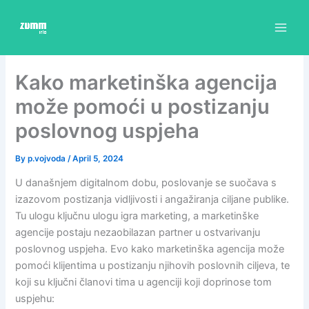
Skip
to
content
Kako marketinška agencija
može pomoći u postizanju
poslovnog uspjeha
By
p.vojvoda
/
April 5, 2024
U današnjem digitalnom dobu, poslovanje se suočava s
izazovom postizanja vidljivosti i angažiranja ciljane publike.
Tu ulogu ključnu ulogu igra marketing, a marketinške
agencije postaju nezaobilazan partner u ostvarivanju
poslovnog uspjeha. Evo kako marketinška agencija može
pomoći klijentima u postizanju njihovih poslovnih ciljeva, te
koji su ključni članovi tima u agenciji koji doprinose tom
uspjehu: